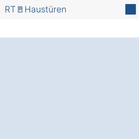
RT🚪Haustüren
Mehr Sicherheit
und
Energieeffizienz – mit
modernen
Haustüren
in Büren
Siddinghausen
.