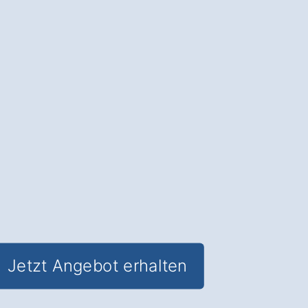
Neue Haustüren
: Schützen Sie Ihr
Zuhause in Büren Siddinghausen und
sparen Sie gleichzeitig Energiekosten.
✅ Unverbindlich & Kostenfrei
✅
Fachkundige Beratung
von Tür-
Experten
✅ Verbesserter Einbruchschutz und
optimierte Wärmedämmung
✅ Inklusive
Förderungs-Check
für
staatliche Zuschüsse
Jetzt Angebot erhalten