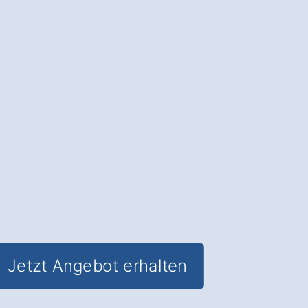
Neue Haustüren
: Schützen Sie Ihr
Zuhause in Hennef Wippenhohn und
sparen Sie gleichzeitig Energiekosten.
✅ Unverbindlich & Kostenfrei
✅
Fachkundige Beratung
von Tür-
Experten
✅ Verbesserter Einbruchschutz und
optimierte Wärmedämmung
✅ Inklusive
Förderungs-Check
für
staatliche Zuschüsse
Jetzt Angebot erhalten