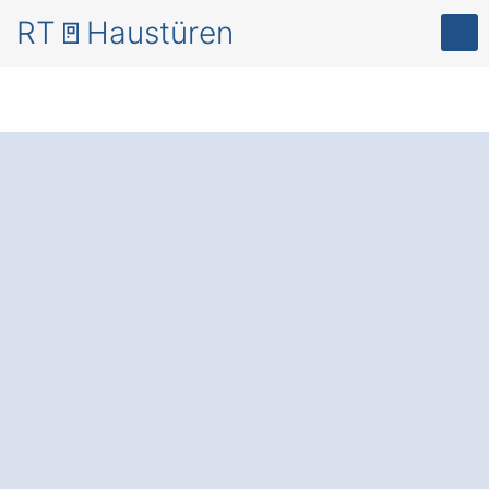
RT🚪Haustüren
Mehr Sicherheit
und
Energieeffizienz – mit
modernen
Haustüren
in Hennef
Wippenhohn
.