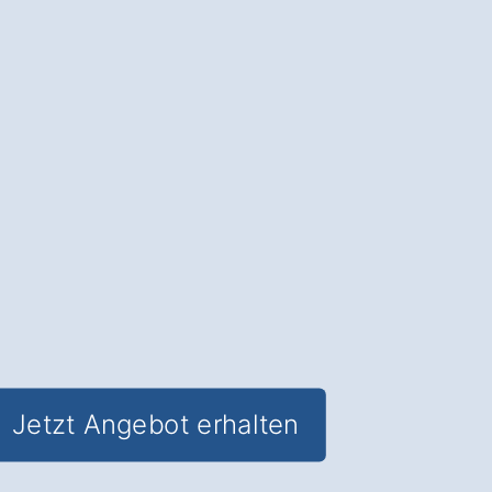
Neue Haustüren
: Schützen Sie Ihr
Zuhause in Morschen Eubach und
sparen Sie gleichzeitig Energiekosten.
✅ Unverbindlich & Kostenfrei
✅
Fachkundige Beratung
von Tür-
Experten
✅ Verbesserter Einbruchschutz und
optimierte Wärmedämmung
✅ Inklusive
Förderungs-Check
für
staatliche Zuschüsse
Jetzt Angebot erhalten