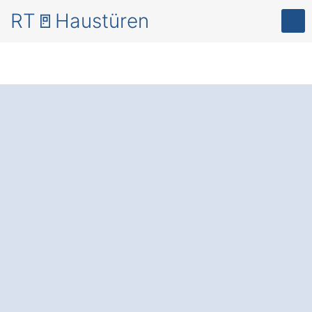
RT🚪Haustüren
Mehr Sicherheit
und
Energieeffizienz – mit
modernen
Haustüren
in Morschen
Eubach
.