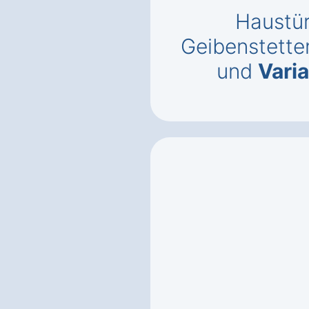
Haustür
Geibenstette
und
Vari