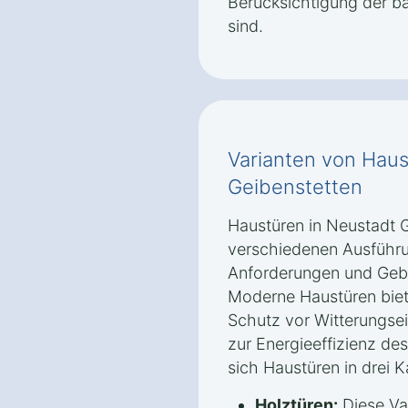
Berücksichtigung der b
sind.
Varianten von Haus
Geibenstetten
Haustüren in Neustadt G
verschiedenen Ausführu
Anforderungen und Geb
Moderne Haustüren biete
Schutz vor Witterungsei
zur Energieeffizienz des
sich Haustüren in drei K
Holztüren:
Diese Va