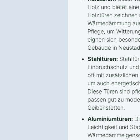
Holz und bietet eine
Holztüren zeichnen 
Wärmedämmung aus, 
Pflege, um Witterung
eignen sich besonder
Gebäude in Neustadt
Stahltüren:
Stahltür
Einbruchschutz und s
oft mit zusätzliche
um auch energetisch
Diese Türen sind pfl
passen gut zu mode
Geibenstetten.
Aluminiumtüren:
Di
Leichtigkeit und Sta
Wärmedämmeigenscha