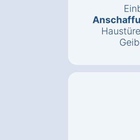
Ein
Anschaff
Haustüre
Geib