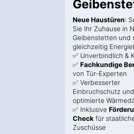
Geibenste
Neue Haustüren
: 
Sie Ihr Zuhause in 
Geibenstetten und 
gleichzeitig Energi
✅ Unverbindlich & K
✅
Fachkundige Be
von Tür-Experten
✅ Verbesserter
Einbruchschutz un
optimierte Wärme
✅ Inklusive
Förder
Check
für staatlich
Zuschüsse