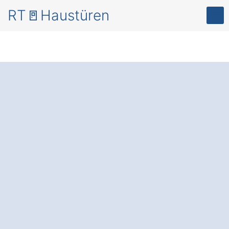
RT🚪Haustüren
Mehr Sicherheit
und
Energieeffizienz – mit
modernen
Haustüren
in Obertaufkirchen
Winharting
.