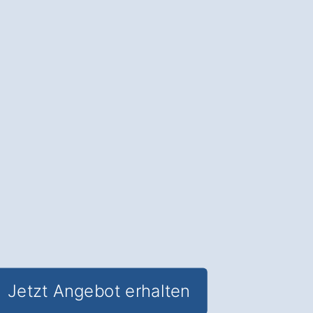
Neue Haustüren
: Schützen Sie Ihr
Zuhause in Obertaufkirchen Winharting
und sparen Sie gleichzeitig
Energiekosten.
✅ Unverbindlich & Kostenfrei
✅
Fachkundige Beratung
von Tür-
Experten
✅ Verbesserter Einbruchschutz und
optimierte Wärmedämmung
✅ Inklusive
Förderungs-Check
für
staatliche Zuschüsse
Jetzt Angebot erhalten