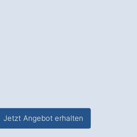
Neue Haustüren
: Schützen Sie Ihr
Zuhause in Oedheim Degmarn und
sparen Sie gleichzeitig Energiekosten.
✅ Unverbindlich & Kostenfrei
✅
Fachkundige Beratung
von Tür-
Experten
✅ Verbesserter Einbruchschutz und
optimierte Wärmedämmung
✅ Inklusive
Förderungs-Check
für
staatliche Zuschüsse
Jetzt Angebot erhalten