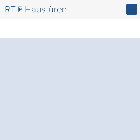
RT🚪Haustüren
Mehr Sicherheit
und
Energieeffizienz – mit
modernen
Haustüren
in Oedheim
Degmarn
.