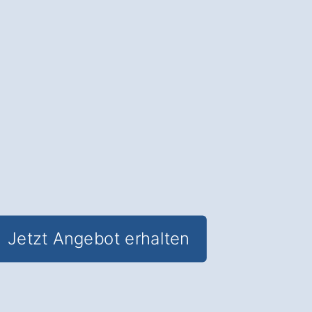
Zuhause in Polch Ruitsch und sparen
Sie gleichzeitig Energiekosten.
✅ Unverbindlich & Kostenfrei
✅
Fachkundige Beratung
von Tür-
Experten
✅ Verbesserter Einbruchschutz und
optimierte Wärmedämmung
✅ Inklusive
Förderungs-Check
für
staatliche Zuschüsse
Jetzt Angebot erhalten