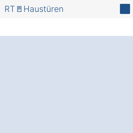
RT🚪Haustüren
Mehr Sicherheit
und
Energieeffizienz – mit
modernen
Haustüren
in Polch Ruitsch
.
Neue Haustüren
: Schützen Sie Ihr