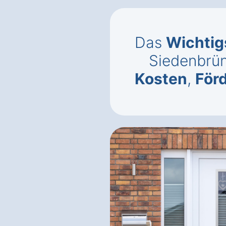
Das
Wichtig
Siedenbrü
Kosten
,
För