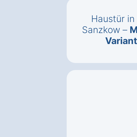
Haustür i
Sanzkow –
M
Varian