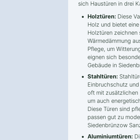
sich Haustüren in drei K
Holztüren:
Diese Va
Holz und bietet eine
Holztüren zeichnen 
Wärmedämmung aus, 
Pflege, um Witterung
eignen sich besonder
Gebäude in Sieden
Stahltüren:
Stahltür
Einbruchschutz und s
oft mit zusätzliche
um auch energetisch
Diese Türen sind pfl
passen gut zu mode
Siedenbrünzow San
Aluminiumtüren:
Di