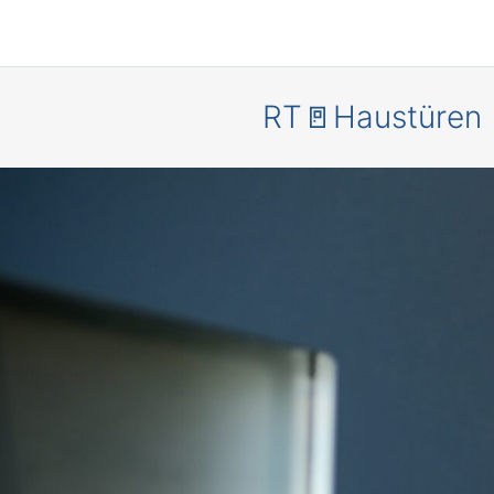
RT🚪Haustüren
Mehr
Sicherheit
Energieeffi
– mit mode
Haustüren
Siedenbr