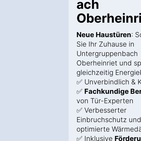
ach
Oberheinr
Neue Haustüren
: 
Sie Ihr Zuhause in
Untergruppenbach
Oberheinriet und sp
gleichzeitig Energi
✅ Unverbindlich & K
✅
Fachkundige Be
von Tür-Experten
✅ Verbesserter
Einbruchschutz un
optimierte Wärme
✅ Inklusive
Förder