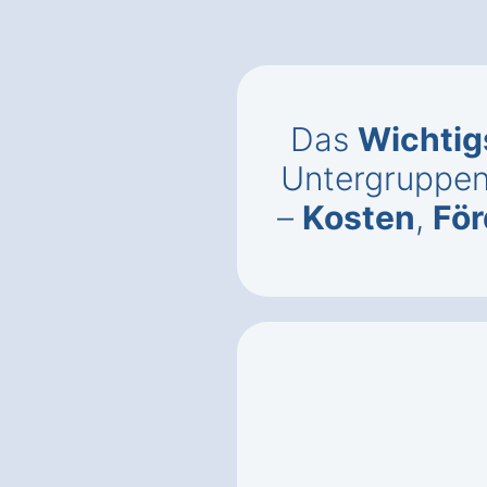
Das
Wichtig
Untergruppen
–
Kosten
,
Fö