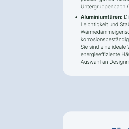
Untergruppenbach O
Aluminiumtüren:
Di
Leichtigkeit und Sta
Wärmedämmeigenscha
korrosionsbeständig
Sie sind eine ideale
energieeffiziente Hä
Auswahl an Designm