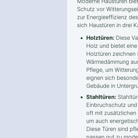
Moderne Haustüren biete
Schutz vor Witterungsei
zur Energieeffizienz des
sich Haustüren in drei K
Holztüren:
Diese Va
Holz und bietet eine
Holztüren zeichnen 
Wärmedämmung aus, 
Pflege, um Witterung
eignen sich besonder
Gebäude in Untergr
Stahltüren:
Stahltür
Einbruchschutz und s
oft mit zusätzliche
um auch energetisch
Diese Türen sind pfl
passen gut zu mode