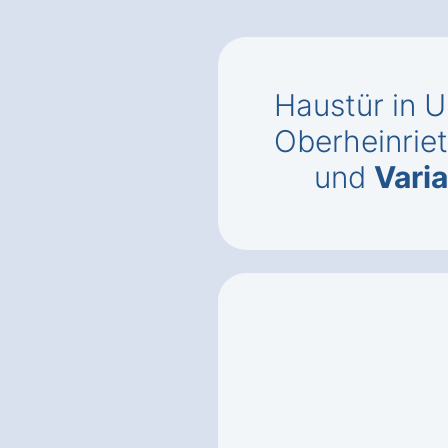
Haustür in 
Oberheinrie
und
Vari