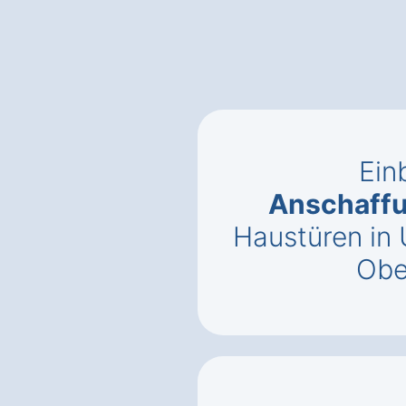
Ein
Anschaff
Haustüren in
Obe