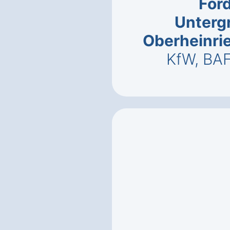
För
Unterg
Oberheinrie
KfW, BA