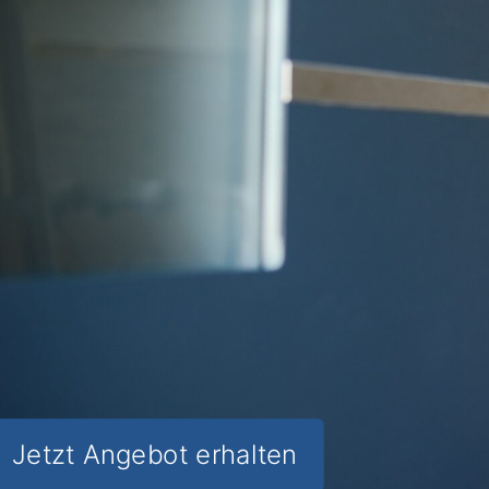
Neue Haustüren
: Schützen Sie Ihr
Zuhause in Warthausen Galmutshöfen
und sparen Sie gleichzeitig
Energiekosten.
✅ Unverbindlich & Kostenfrei
✅
Fachkundige Beratung
von Tür-
Experten
✅ Verbesserter Einbruchschutz und
optimierte Wärmedämmung
✅ Inklusive
Förderungs-Check
für
staatliche Zuschüsse
Jetzt Angebot erhalten