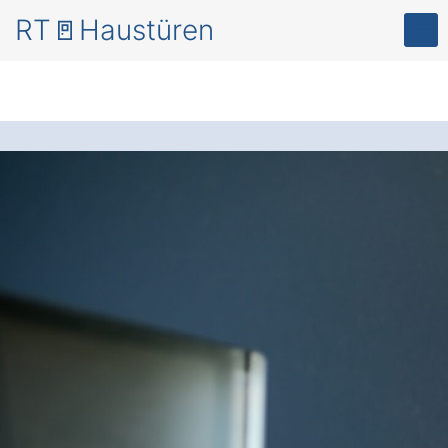
RT🚪Haustüren
Mehr Sicherheit
und
Energieeffizienz – mit
modernen
Haustüren
in Warthausen
Galmutshöfen
.